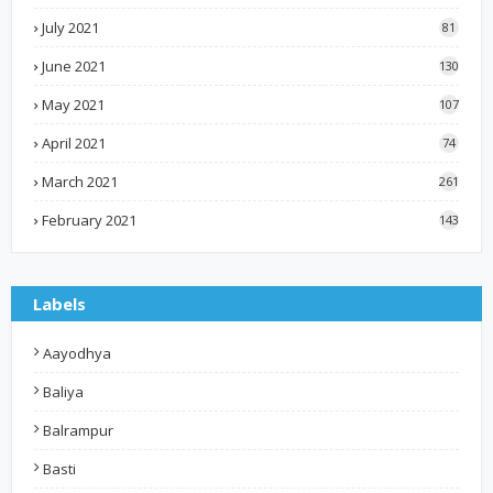
July 2021
81
June 2021
130
May 2021
107
April 2021
74
March 2021
261
February 2021
143
Labels
Aayodhya
Baliya
Balrampur
Basti