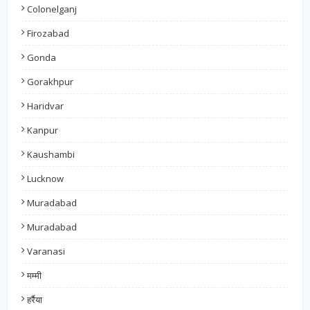
Colonelganj
Firozabad
Gonda
Gorakhpur
Haridvar
Kanpur
Kaushambi
Lucknow
Muradabad
Muradabad
Varanasi
मम्मी
हर्रैया