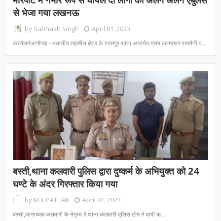
मारपीट में गंभीर रूप से घायल दो लोगो को अलग अलग एंबुलेंस
से भेजा गया लखनऊ
by
Subhash Singh
April 01, 2023
करनैलगंज/गोण्डा - स्थानीय तहसील क्षेत्र के परसपुर थाना अन्तर्गत ग्राम बलमत्थर परसौनी प…
बस्ती,थाना कलवारी पुलिस द्वारा दुष्कर्म के अभियुक्त को 24
घण्टे के अंदर गिरफ्तार किया गया
by
M K PATHAK
April 01, 2023
बस्ती,थानाध्यक्ष कलवारी के नेतृत्व में थाना कलवारी पुलिस टीम ने वादी क…