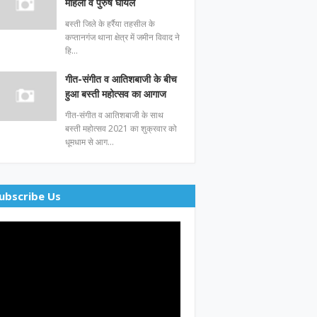
महिला व पुरुष घायल
बस्ती जिले के हर्रैया तहसील के
कप्तानगंज थाना क्षेत्र में जमीन विवाद ने
हि…
गीत-संगीत व आतिशबाजी के बीच
हुआ बस्ती महोत्सव का आगाज
गीत-संगीत व आतिशबाजी के साथ
बस्ती महोत्सव 2021 का शुक्रवार को
धूमधाम से आग…
ubscribe Us