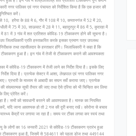
ण हुआ है। इन गांव में शीघ्रातिशीघ्र शत प्रतिशत टीकाकरण पूर्ण कराने
 अधिकारी नगर पालिका एवं नगर पंचायत को निर्देशित किया है कि एक हजार की
िश्चित करें।
0, हरैया के 88 मे 6, गौर में 108 में 10, कप्तानगंज में 52 में 20,
ुधौली में 75 में 30, साऊघाट में 28 मे 11, बहादुरपुर में 86 में 5, कुदरहा में
 में 81 में 3 गांव में शत प्रतिशत कोविड-19 टीकाकरण होने की सूचना है।
 पर उप जिलाधिकारी प्रति हस्ताक्षरित करके इसका प्रमाण पत्र उपलब्ध
िरीक्षक तथा तहसीलदार के हस्ताक्षर होंगे। जिलाधिकारी ने कहा है कि
कम टीकाकरण हुआ है। इन गांव में तेजी से टीकाकरण कराने की आवश्यकता
ें कोविड-19 टीकाकरण में तेजी लाने का निर्देश दिया है। इसके लिए
निर्देश दिया है। प्रत्येक सेक्टर में आशा, लेखपाल एवं नगर पालिका नगर
 जाए। प्रभारी के माध्यम से आबादी का सघन सर्वे कराया जाए। प्रत्येक
ों की संख्यात्मक सूची तैयार की जाए तथा ऐसे एरिया को भी चिन्हित कर लिया
 लिए प्रेरित करें।
ा है। सभी को सावधानी बरतने की आवश्यकता है। मास्क का नियमित
हेज करें, यदि जाना आवश्यक हो तो 2 गज की दूरी बनाए रखें। कोरोना से बचाव
्वास्थ्य केंद्रों पर लगाया जा रहा है। समय पर टीका लगवा कर स्वयं तथा
यु के लोगों का 16 जनवरी 2021 से कोविड-19 टीकाकरण प्रारंभ हुआ
 टीकाकरण हुआ है, जिसमें से 584611 को पहला डोज तथा 449144