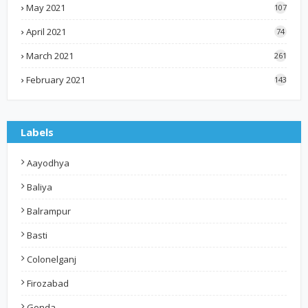
May 2021
107
April 2021
74
March 2021
261
February 2021
143
Labels
Aayodhya
Baliya
Balrampur
Basti
Colonelganj
Firozabad
Gonda