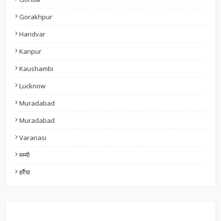
Gorakhpur
Haridvar
Kanpur
Kaushambi
Lucknow
Muradabad
Muradabad
Varanasi
मम्मी
हर्रैया