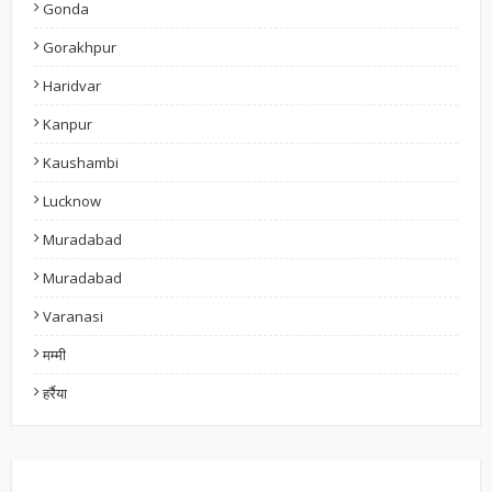
Gonda
Gorakhpur
Haridvar
Kanpur
Kaushambi
Lucknow
Muradabad
Muradabad
Varanasi
मम्मी
हर्रैया