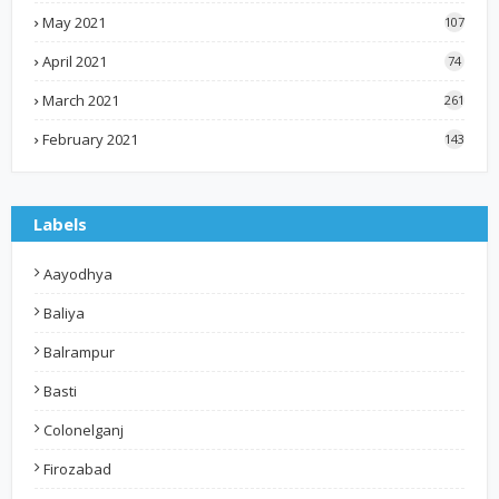
May 2021
107
April 2021
74
March 2021
261
February 2021
143
Labels
Aayodhya
Baliya
Balrampur
Basti
Colonelganj
Firozabad