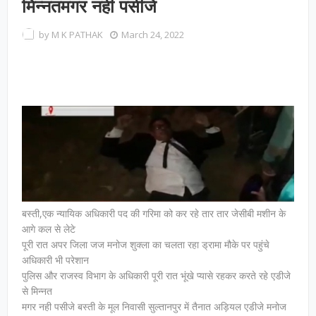
मिन्नतमगर नही पसीजे
by
M K PATHAK
March 24, 2022
बस्ती,एक न्यायिक अधिकारी पद की गरिमा को कर रहे तार तार जेसीबी मशीन के
आगे कल से लेटे
पूरी रात अपर जिला जज मनोज शुक्ला का चलता रहा ड्रामा मौके पर पहुंचे
अधिकारी भी परेशान
पुलिस और राजस्व विभाग के अधिकारी पूरी रात भूंखे प्यासे रहकर करते रहे एडीजे
से मिन्नत
मगर नही पसीजे बस्ती के मूल निवासी सुल्तानपुर में तैनात अड़ियल एडीजे मनोज