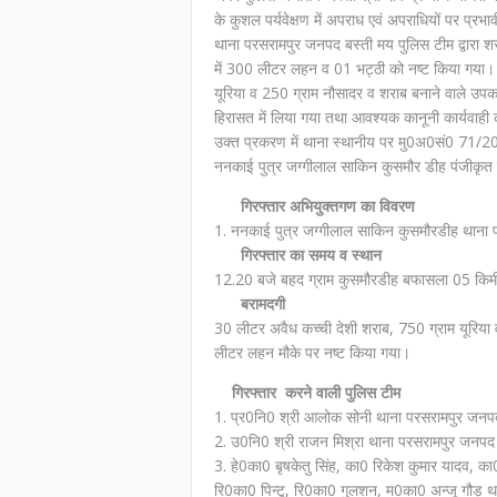
के कुशल पर्यवेक्षण में अपराध एवं अपराधियों पर प्रभा
थाना परसरामपुर जनपद बस्ती मय पुलिस टीम द्वारा शरा
में 300 लीटर लहन व 01 भट्ठी को नष्ट किया गया।
यूरिया व 250 ग्राम नौसादर व शराब बनाने वाले उपक
हिरासत में लिया गया तथा आवश्यक कानूनी कार्यवाही
उक्त प्रकरण में थाना स्थानीय पर मु0अ0सं0 71/
ननकाई पुत्र जग्गीलाल साकिन कुसमौर डीह पंजीकृत 
गिरफ्तार अभियुक्तगण का विवरण
1. ननकाई पुत्र जग्गीलाल साकिन कुसमौरडीह थाना 
गिरफ्तार का समय व स्थान
12.20 बजे बहद ग्राम कुसमौरडीह बफासला 05 किमी 
बरामदगी
30 लीटर अवैध कच्ची देशी शराब, 750 ग्राम यूरिय
लीटर लहन मौके पर नष्ट किया गया।
गिरफ्तार करने वाली पुलिस टीम
1. प्र0नि0 श्री आलोक सोनी थाना परसरामपुर जनप
2. उ0नि0 श्री राजन मिश्रा थाना परसरामपुर जनपद 
3. हे0का0 बृषकेतु सिंह, का0 रिकेश कुमार यादव, क
रि0का0 पिन्टू, रि0का0 गुलशन, म0का0 अन्जू गौड़ 