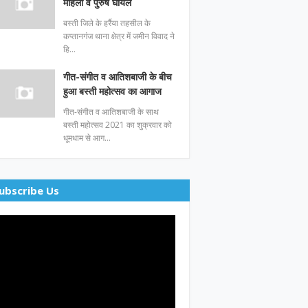
महिला व पुरुष घायल
बस्ती जिले के हर्रैया तहसील के
कप्तानगंज थाना क्षेत्र में जमीन विवाद ने
हि…
गीत-संगीत व आतिशबाजी के बीच
हुआ बस्ती महोत्सव का आगाज
गीत-संगीत व आतिशबाजी के साथ
बस्ती महोत्सव 2021 का शुक्रवार को
धूमधाम से आग…
ubscribe Us