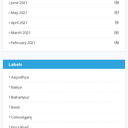
June 2021
130
May 2021
107
April 2021
74
March 2021
261
February 2021
143
Labels
Aayodhya
Baliya
Balrampur
Basti
Colonelganj
Firozabad