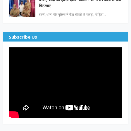
गिरफ्तार
बस्ती,थाना गौर पुलिस ने पैंड़ा चौराहे से पकड़ा, पीड़िता…
Subscribe Us