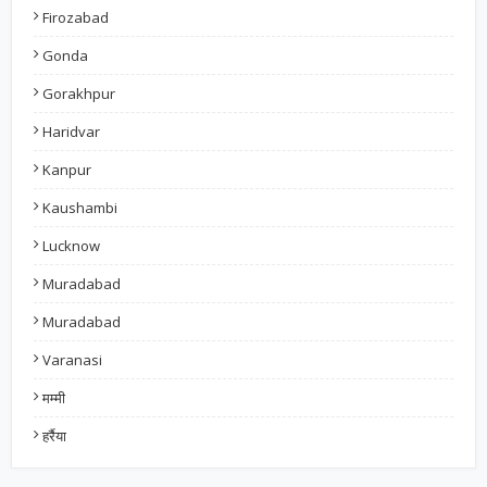
Firozabad
Gonda
Gorakhpur
Haridvar
Kanpur
Kaushambi
Lucknow
Muradabad
Muradabad
Varanasi
मम्मी
हर्रैया