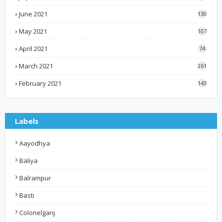
June 2021
130
May 2021
107
April 2021
74
March 2021
261
February 2021
143
Labels
Aayodhya
Baliya
Balrampur
Basti
Colonelganj