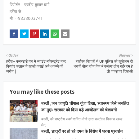
रिपोर्टर-- प्रदीप कुमार वर्मा
हर्रैया से
मो. --9838003741
Older
Newer
हर्रैया-- करमडाडे गाव मे ज्वाइंट मजिस्ट्रेट नन्द
बर्खास्त सिपाही ने UP पुलिस को खुलेआम दी
किशोर कलाल ने खाली कराई अबैध कब्जे की
धमकी बोला तीन दिन में करूंगा तीन मर्डर दम है
जमीन |
तो पकड़कर दिखाओ
You may like these posts
बस्ती ,जन जागृति चौपाल गूंजा शिक्षा, स्वास्थ्य जैसे जनहित
का मुद्दाः सरकार को दिया बड़े आन्दोलन की चेतावनी
बस्ती, को राष्ट्रीय सवर्ण शक्ति मोर्चा द्वारा सल्टौआ विकास खण्ड
क्षेत्…
बस्ती, छात्रों पर हो रहे दमन के विरोध में धरना प्रदर्शन