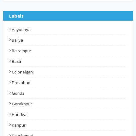
Labels
Aayodhya
Baliya
Balrampur
Basti
Colonelganj
Firozabad
Gonda
Gorakhpur
Haridvar
Kanpur
Kaushambi