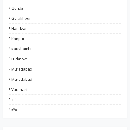
Gonda
Gorakhpur
Haridvar
Kanpur
Kaushambi
Lucknow
Muradabad
Muradabad
Varanasi
मम्मी
हर्रैया