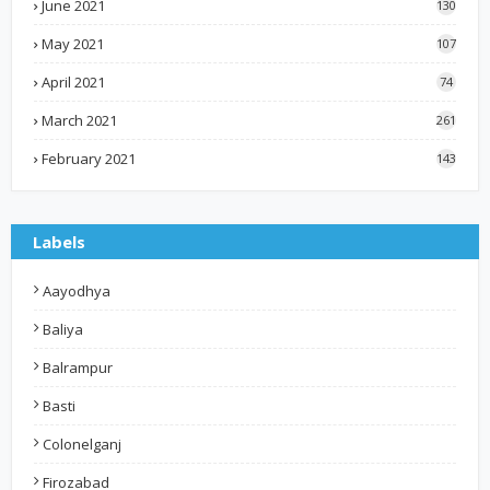
June 2021
130
May 2021
107
April 2021
74
March 2021
261
February 2021
143
Labels
Aayodhya
Baliya
Balrampur
Basti
Colonelganj
Firozabad