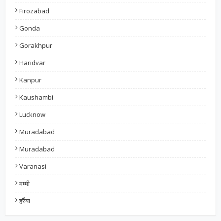
Firozabad
Gonda
Gorakhpur
Haridvar
Kanpur
Kaushambi
Lucknow
Muradabad
Muradabad
Varanasi
मम्मी
हर्रैया