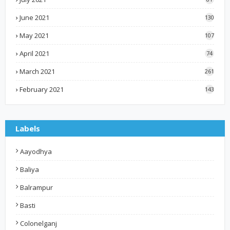
June 2021
130
May 2021
107
April 2021
74
March 2021
261
February 2021
143
Labels
Aayodhya
Baliya
Balrampur
Basti
Colonelganj