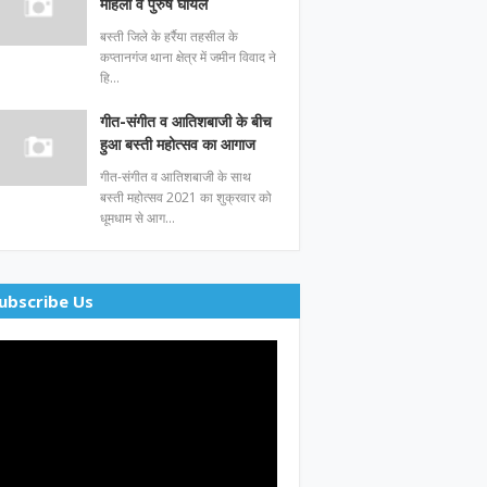
महिला व पुरुष घायल
बस्ती जिले के हर्रैया तहसील के
कप्तानगंज थाना क्षेत्र में जमीन विवाद ने
हि…
गीत-संगीत व आतिशबाजी के बीच
हुआ बस्ती महोत्सव का आगाज
गीत-संगीत व आतिशबाजी के साथ
बस्ती महोत्सव 2021 का शुक्रवार को
धूमधाम से आग…
ubscribe Us