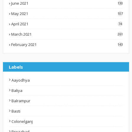
June 2021
130
May 2021
107
April 2021
74
March 2021
261
February 2021
143
Labels
Aayodhya
Baliya
Balrampur
Basti
Colonelganj
Firozabad