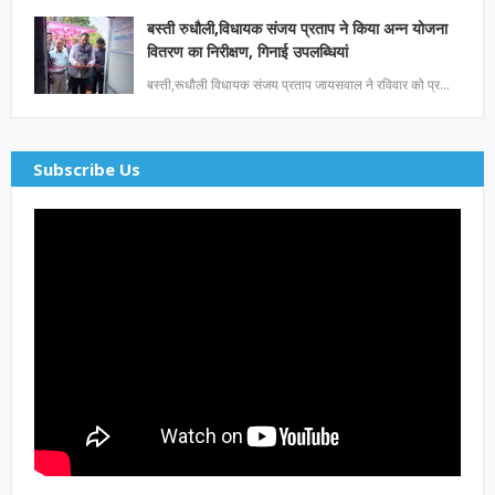
बस्ती रुधौली,विधायक संजय प्रताप ने किया अन्न योजना
वितरण का निरीक्षण, गिनाई उपलब्धियां
बस्ती,रूधौली विधायक संजय प्रताप जायसवाल ने रविवार को प्र…
Subscribe Us