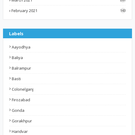
February 2021
143
Labels
Aayodhya
Baliya
Balrampur
Basti
Colonelganj
Firozabad
Gonda
Gorakhpur
Haridvar