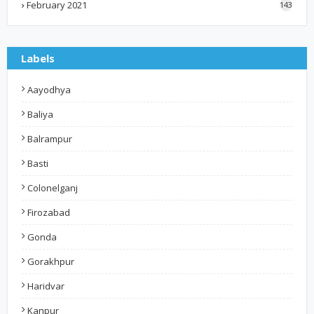
February 2021
143
Labels
Aayodhya
Baliya
Balrampur
Basti
Colonelganj
Firozabad
Gonda
Gorakhpur
Haridvar
Kanpur