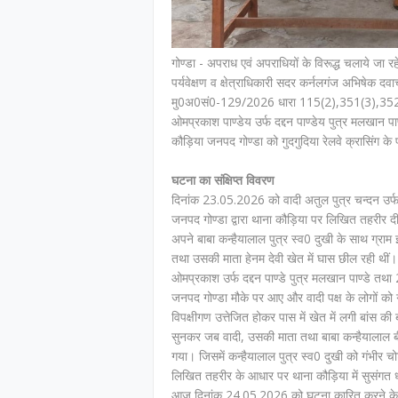
गोण्डा - अपराध एवं अपराधियों के विरूद्ध चलाये जा
पर्यवेक्षण व क्षेत्राधिकारी सदर कर्नलगंज अभिषेक दवाच
मु0अ0सं0-129/2026 धारा 115(2),351(3),352,10
ओमप्रकाश पाण्डेय उर्फ दद्दन पाण्डेय पुत्र मलखान पाण्
कौड़िया जनपद गोण्डा को गुदगुदिया रेलवे क्रासिंग क
घटना का संक्षिप्त विवरण
दिनांक 23.05.2026 को वादी अतुल पुत्र चन्दन उर्
जनपद गोण्डा द्वारा थाना कौड़िया पर लिखित तहरीर
अपने बाबा कन्हैयालाल पुत्र स्व0 दुखी के साथ ग्राम
तथा उसकी माता हेनम देवी खेत में घास छील रही थीं। इ
ओमप्रकाश उर्फ दद्दन पाण्डे पुत्र मलखान पाण्डे तथा 2.
जनपद गोण्डा मौके पर आए और वादी पक्ष के लोगों को गा
विपक्षीगण उत्तेजित होकर पास में खेत में लगी बांस क
सुनकर जब वादी, उसकी माता तथा बाबा कन्हैयालाल बीच
गया। जिसमें कन्हैयालाल पुत्र स्व0 दुखी को गंभीर चोट
लिखित तहरीर के आधार पर थाना कौड़िया में सुसंगत धा
आज दिनांक 24.05.2026 को घटना कारित करने के 02 