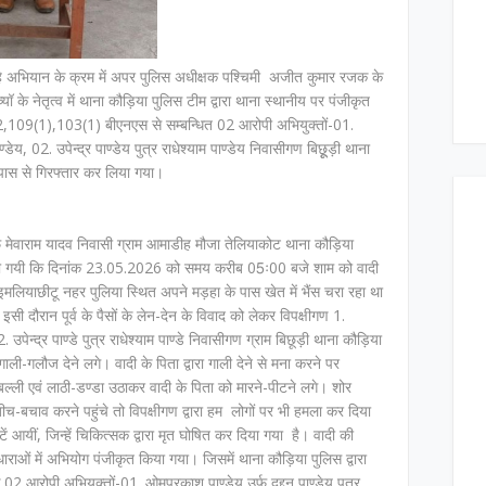
 रहे अभियान के क्रम में अपर पुलिस अधीक्षक पश्चिमी अजीत कुमार रजक के
्यॉ के नेतृत्व में थाना कौड़िया पुलिस टीम द्वारा थाना स्थानीय पर पंजीकृत
9(1),103(1) बीएनएस से सम्बन्धित 02 आरोपी अभियुक्तों-01.
डेय, 02. उपेन्द्र पाण्डेय पुत्र राधेश्याम पाण्डेय निवासीगण बिछूूड़ी थाना
े पास से गिरफ्तार कर लिया गया।
फ मेवाराम यादव निवासी ग्राम आमाडीह मौजा तेलियाकोट थाना कौड़िया
 दी गयी कि दिनांक 23.05.2026 को समय करीब 05ः00 बजे शाम को वादी
 इमलियाछीटू नहर पुलिया स्थित अपने मड़हा के पास खेत में भैंस चरा रहा था
सी दौरान पूर्व के पैसों के लेन-देन के विवाद को लेकर विपक्षीगण 1.
 उपेन्द्र पाण्डे पुत्र राधेश्याम पाण्डे निवासीगण ग्राम बिछूड़ी थाना कौड़िया
ली-गलौज देने लगे। वादी के पिता द्वारा गाली देने से मना करने पर
ी बल्ली एवं लाठी-डण्डा उठाकर वादी के पिता को मारने-पीटने लगे। शोर
-बचाव करने पहुंचे तो विपक्षीगण द्वारा हम लोगों पर भी हमला कर दिया
ें आयीं, जिन्हें चिकित्सक द्वारा मृत घोषित कर दिया गया है। वादी की
राओं में अभियोग पंजीकृत किया गया। जिसमें थाना कौड़िया पुलिस द्वारा
आरोपी अभियुक्तों-01. ओमप्रकाश पाण्डेय उर्फ दद्दन पाण्डेय पुत्र