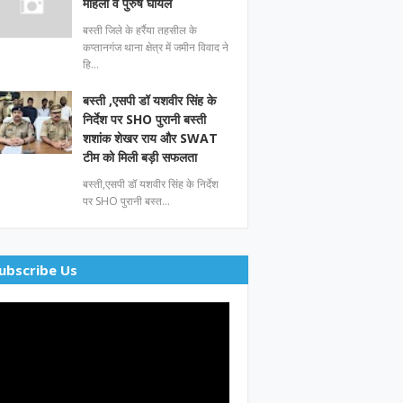
महिला व पुरुष घायल
बस्ती जिले के हर्रैया तहसील के
कप्तानगंज थाना क्षेत्र में जमीन विवाद ने
हि…
बस्ती ,एसपी डॉ यशवीर सिंह के
निर्देश पर SHO पुरानी बस्ती
शशांक शेखर राय और SWAT
टीम को मिली बड़ी सफलता
बस्ती,एसपी डॉ यशवीर सिंह के निर्देश
पर SHO पुरानी बस्त…
ubscribe Us