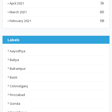
April 2021
74
March 2021
261
February 2021
143
Labels
Aayodhya
Baliya
Balrampur
Basti
Colonelganj
Firozabad
Gonda