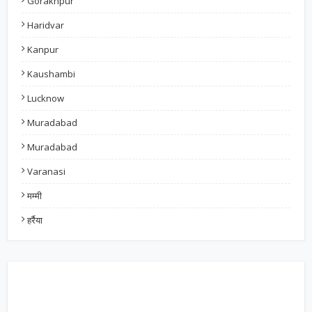
Gorakhpur
Haridvar
Kanpur
Kaushambi
Lucknow
Muradabad
Muradabad
Varanasi
मम्मी
हर्रैया