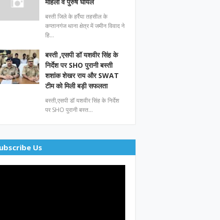
महिला व पुरुष घायल
बस्ती जिले के हर्रैया तहसील के
कप्तानगंज थाना क्षेत्र में जमीन विवाद ने
हि…
बस्ती ,एसपी डॉ यशवीर सिंह के
निर्देश पर SHO पुरानी बस्ती
शशांक शेखर राय और SWAT
टीम को मिली बड़ी सफलता
बस्ती,एसपी डॉ यशवीर सिंह के निर्देश
पर SHO पुरानी बस्त…
ubscribe Us