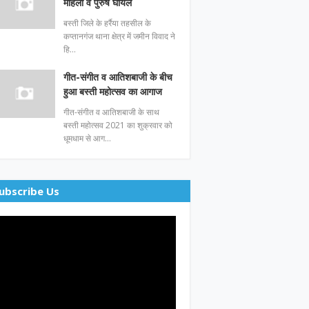
महिला व पुरुष घायल
बस्ती जिले के हर्रैया तहसील के
कप्तानगंज थाना क्षेत्र में जमीन विवाद ने
हि…
गीत-संगीत व आतिशबाजी के बीच
हुआ बस्ती महोत्सव का आगाज
गीत-संगीत व आतिशबाजी के साथ
बस्ती महोत्सव 2021 का शुक्रवार को
धूमधाम से आग…
ubscribe Us