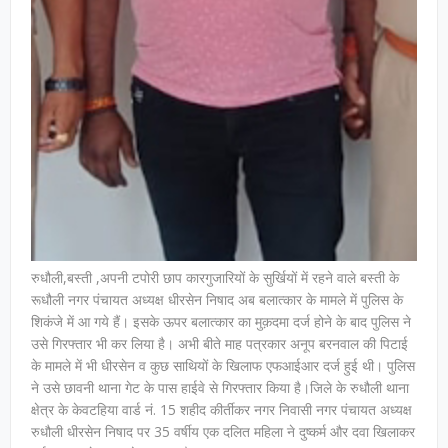
रुधौली,बस्ती ,अपनी टपोरी छाप कारगुजारियों के सुर्खियों में रहने वाले बस्ती के
रूधौली नगर पंचायत अध्यक्ष धीरसेन निषाद अब बलात्कार के मामले में पुलिस के
शिकंजे में आ गये हैं। इसके ऊपर बलात्कार का मुक़दमा दर्ज होने के बाद पुलिस ने
उसे गिरफ्तार भी कर लिया है। अभी बीते माह पत्रकार अनूप बरनवाल की पिटाई
के मामले में भी धीरसेन व कुछ साथियों के खिलाफ एफआईआर दर्ज हुई थी। पुलिस
ने उसे छावनी थाना गेट के पास हाईवे से गिरफ्तार किया है।जिले के रुधौली थाना
क्षेत्र के केवटहिया वार्ड नं. 15 शहीद कीर्तीकर नगर निवासी नगर पंचायत अध्यक्ष
रुधौली धीरसेन निषाद पर 35 वर्षीय एक दलित महिला ने दुष्कर्म और दवा खिलाकर