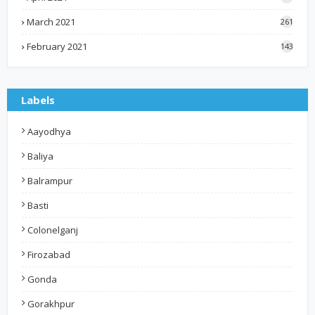
March 2021
261
February 2021
143
Labels
Aayodhya
Baliya
Balrampur
Basti
Colonelganj
Firozabad
Gonda
Gorakhpur