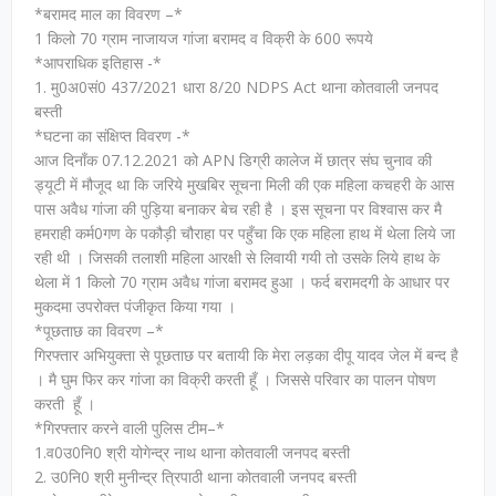
*बरामद माल का विवरण –*
1 किलो 70 ग्राम नाजायज गांजा बरामद व विक्री के 600 रूपये
*आपराधिक इतिहास -*
1. मु0अ0सं0 437/2021 धारा 8/20 NDPS Act थाना कोतवाली जनपद
बस्ती
*घटना का संक्षिप्त विवरण -*
आज दिनाँक 07.12.2021 को APN डिग्री कालेज में छात्र संघ चुनाव की
ड्यूटी में मौजूद था कि जरिये मुखबिर सूचना मिली की एक महिला कचहरी के आस
पास अवैध गांजा की पुड़िया बनाकर बेच रही है । इस सूचना पर विश्वास कर मै
हमराही कर्म0गण के पकौड़ी चौराहा पर पहुँचा कि एक महिला हाथ में थेला लिये जा
रही थी । जिसकी तलाशी महिला आरक्षी से लिवायी गयी तो उसके लिये हाथ के
थेला में 1 किलो 70 ग्राम अवैध गांजा बरामद हुआ । फर्द बरामदगी के आधार पर
मुकदमा उपरोक्त पंजीकृत किया गया ।
*पूछताछ का विवरण –*
गिरफ्तार अभियुक्ता से पूछताछ पर बतायी कि मेरा लड़का दीपू यादव जेल में बन्द है
। मै घुम फिर कर गांजा का विक्री करती हूँ । जिससे परिवार का पालन पोषण
करती हूँ ।
*गिरफ्तार करने वाली पुलिस टीम–*
1.व0उ0नि0 श्री योगेन्द्र नाथ थाना कोतवाली जनपद बस्ती
2. उ0नि0 श्री मुनीन्द्र त्रिपाठी थाना कोतवाली जनपद बस्ती