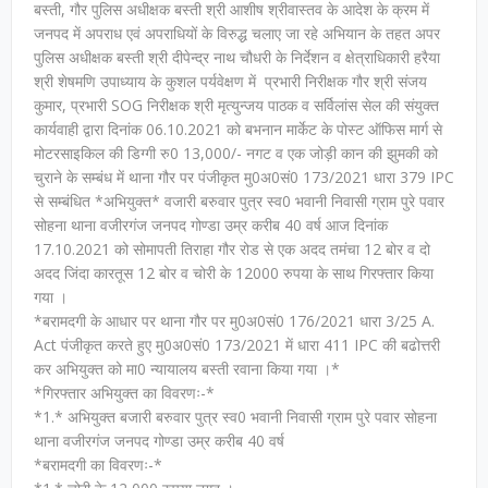
बस्ती, गौर पुलिस अधीक्षक बस्ती श्री आशीष श्रीवास्तव के आदेश के क्रम में
जनपद में अपराध एवं अपराधियों के विरुद्ध चलाए जा रहे अभियान के तहत अपर
पुलिस अधीक्षक बस्ती श्री दीपेन्द्र नाथ चौधरी के निर्देशन व क्षेत्राधिकारी हरैया
श्री शेषमणि उपाध्याय के कुशल पर्यवेक्षण में प्रभारी निरीक्षक गौर श्री संजय
कुमार, प्रभारी SOG निरीक्षक श्री मृत्युन्जय पाठक व सर्विलांस सेल की संयुक्त
कार्यवाही द्वारा दिनांक 06.10.2021 को बभनान मार्केट के पोस्ट ऑफिस मार्ग से
मोटरसाइकिल की डिग्गी रु0 13,000/- नगट व एक जोड़ी कान की झुमकी को
चुराने के सम्बंध में थाना गौर पर पंजीकृत मु0अ0सं0 173/2021 धारा 379 IPC
से सम्बंधित *अभियुक्त* वजारी बरुवार पुत्र स्व0 भवानी निवासी ग्राम पुरे पवार
सोहना थाना वजीरगंज जनपद गोण्डा उम्र करीब 40 वर्ष आज दिनांक
17.10.2021 को सोमापती तिराहा गौर रोड से एक अदद तमंचा 12 बोर व दो
अदद जिंदा कारतूस 12 बोर व चोरी के 12000 रुपया के साथ गिरफ्तार किया
गया ।
*बरामदगी के आधार पर थाना गौर पर मु0अ0सं0 176/2021 धारा 3/25 A.
Act पंजीकृत करते हुए मु0अ0सं0 173/2021 में धारा 411 IPC की बढोत्तरी
कर अभियुक्त को मा0 न्यायालय बस्ती रवाना किया गया ।*
*गिरफ्तार अभियुक्त का विवरणः-*
*1.* अभियुक्त बजारी बरुवार पुत्र स्व0 भवानी निवासी ग्राम पुरे पवार सोहना
थाना वजीरगंज जनपद गोण्डा उम्र करीब 40 वर्ष
*बरामदगी का विवरणः-*