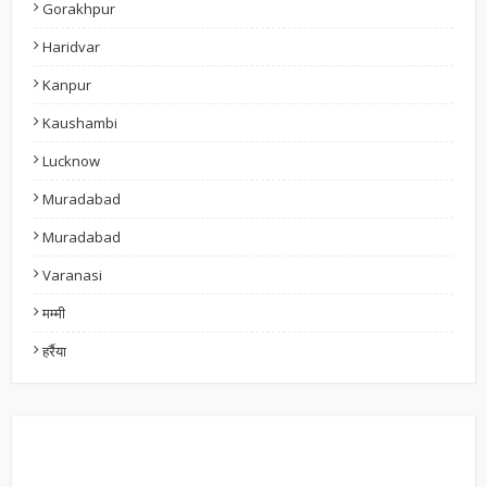
Gorakhpur
Haridvar
Kanpur
Kaushambi
Lucknow
Muradabad
Muradabad
Varanasi
मम्मी
हर्रैया