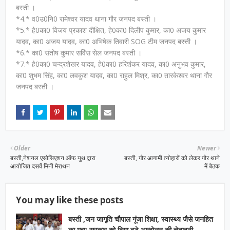
बस्ती ।
*4.* व0उ0नि0 रामेश्वर यादव थाना गौर जनपद बस्ती ।
*5.* हे0का0 विजय प्रकाश दीक्षित, हे0का0 दिलीप कुमार, का0 अजय कुमार
यादव, का0 अजय यादव, का0 अभिषेक तिवारी SOG टीम जनपद बस्ती ।
*6.* का0 संतोष कुमार सर्विंस सेल जनपद बस्ती ।
*7.* हे0का0 चन्द्रशेखर यादव, हे0का0 हरिशंकर यादव, का0 अनुभव कुमार,
का0 शुभम सिंह, का0 लवकुश यादव, का0 राहुल मिश्र, का0 तारकेश्वर थाना गौर
जनपद बस्ती ।
Older
Newer
बस्ती,नेशनल एसोसिएशन ऑफ युथ द्वारा
बस्ती, गौर आगामी त्योहारों को लेकर गौर थाने
आयोजित दसवें मिनी मैराथन
में बैठक
You may like these posts
बस्ती ,जन जागृति चौपाल गूंजा शिक्षा, स्वास्थ्य जैसे जनहित
का मुद्दाः सरकार को दिया बड़े आन्दोलन की चेतावनी