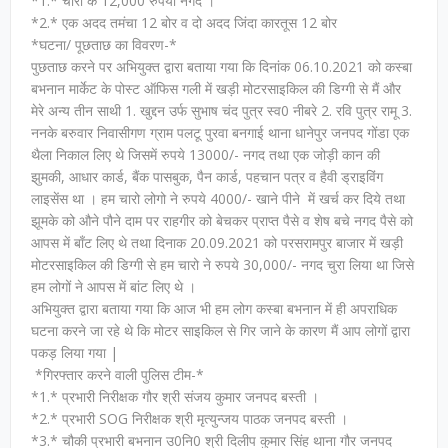
*1.* चोरी के 12,000 रुपया नगद ।
*2.* एक अदद तमंचा 12 बोर व दो अदद जिंदा कारतूस 12 बोर
*घटना/ पूछताछ का विवरण-*
पुछताछ करने पर अभियुक्त द्वारा बताया गया कि दिनांक 06.10.2021 को कस्बा
बभनान मार्केट के पोस्ट ऑफिस गली में खड़ी मोटरसाइकिल की डिग्गी से मैं और
मेरे अन्य तीन साथी 1. खुद्दन उर्फ सुभाष चंद पुत्र स्व0 नीबरे 2. रवि पुत्र रामू 3.
ननके बरुवार निवासीगण ग्राम पलटू पुरवा बनगाई थाना धानेपुर जनपद गोंडा एक
थैला निकाल लिए थे जिसमें रुपये 13000/- नगद तथा एक जोड़ी कान की
झुमकी, आधार कार्ड, बैंक पासबुक, पैन कार्ड, पहचान पत्र व हैवी ड्राइविंग
लाइसेंस था । हम चारो लोगो ने रुपये 4000/- खाने पीने में खर्च कर दिये तथा
झूमके को औने पौने दाम पर राहगीर को बेचकर प्राप्त पैसे व शेष बचे नगद पैसे को
आपस में बाँट लिए थे तथा दिनाक 20.09.2021 को परसरामपुर बाजार में खड़ी
मोटरसाइकिल की डिग्गी से हम चारो ने रुपये 30,000/- नगद चुरा लिया था जिसे
हम लोगों ने आपस में बांट लिए थे ।
अभियुक्त द्वारा बताया गया कि आज भी हम लोग कस्बा बभनान में ही अपराधिक
घटना करने जा रहे थे कि मोटर साइकिल से गिर जाने के कारण मैं आप लोगों द्वारा
पकड़ लिया गया |
*गिरफ्तार करने वाली पुलिस टीम-*
*1.* प्रभारी निरीक्षक गौर श्री संजय कुमार जनपद बस्ती ।
*2.* प्रभारी SOG निरीक्षक श्री मृत्युन्जय पाठक जनपद बस्ती ।
*3.* चौकी प्रभारी बभनान उ0नि0 श्री दिलीप कुमार सिंह थाना गौर जनपद