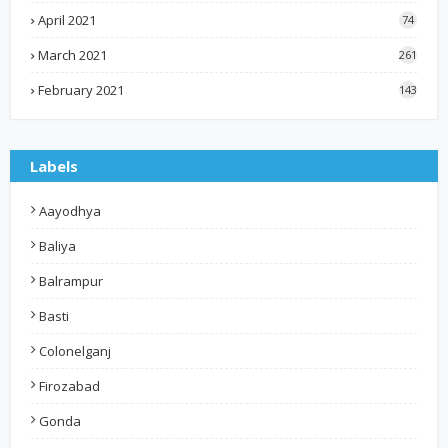
April 2021
74
March 2021
261
February 2021
143
Labels
Aayodhya
Baliya
Balrampur
Basti
Colonelganj
Firozabad
Gonda