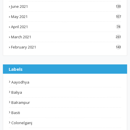
June 2021
130
May 2021
107
April 2021
74
March 2021
261
February 2021
143
Labels
Aayodhya
Baliya
Balrampur
Basti
Colonelganj