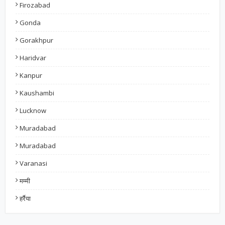
Firozabad
Gonda
Gorakhpur
Haridvar
Kanpur
Kaushambi
Lucknow
Muradabad
Muradabad
Varanasi
मम्मी
हर्रैया