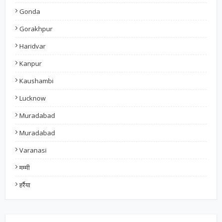
Gonda
Gorakhpur
Haridvar
Kanpur
Kaushambi
Lucknow
Muradabad
Muradabad
Varanasi
मम्मी
हर्रैया