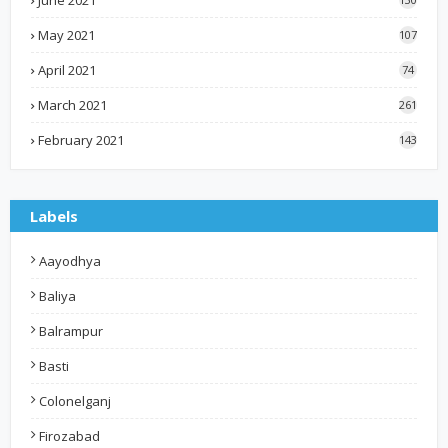
June 2021
May 2021
107
April 2021
74
March 2021
261
February 2021
143
Labels
Aayodhya
Baliya
Balrampur
Basti
Colonelganj
Firozabad