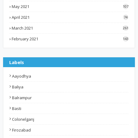
May 2021
107
April 2021
74
March 2021
261
February 2021
143
Labels
Aayodhya
Baliya
Balrampur
Basti
Colonelganj
Firozabad