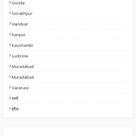
Gonda
Gorakhpur
Haridvar
Kanpur
Kaushambi
Lucknow
Muradabad
Muradabad
Varanasi
मम्मी
हर्रैया