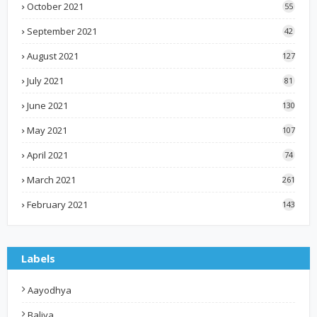
October 2021
55
September 2021
42
August 2021
127
July 2021
81
June 2021
130
May 2021
107
April 2021
74
March 2021
261
February 2021
143
Labels
Aayodhya
Baliya