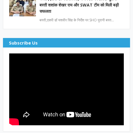
बस्ती शशांक शेखर राय और SWAT टीम को मिली बड़ी
सफलता
बस्ती,एसपी डॉ यशवीर सिंह के निर्देश पर SHO पुरानी बस्त…
Subscribe Us