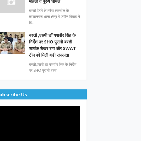
महिला व पुरुष घायल
बस्ती जिले के हर्रैया तहसील के
कप्तानगंज थाना क्षेत्र में जमीन विवाद ने
हि…
बस्ती ,एसपी डॉ यशवीर सिंह के
निर्देश पर SHO पुरानी बस्ती
शशांक शेखर राय और SWAT
टीम को मिली बड़ी सफलता
बस्ती,एसपी डॉ यशवीर सिंह के निर्देश
पर SHO पुरानी बस्त…
ubscribe Us