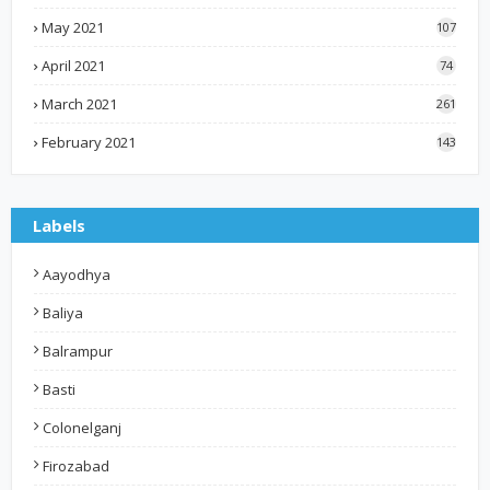
May 2021
107
April 2021
74
March 2021
261
February 2021
143
Labels
Aayodhya
Baliya
Balrampur
Basti
Colonelganj
Firozabad