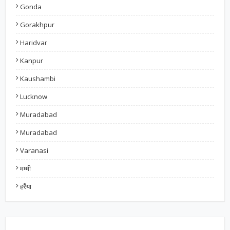
Gonda
Gorakhpur
Haridvar
Kanpur
Kaushambi
Lucknow
Muradabad
Muradabad
Varanasi
मम्मी
हर्रैया