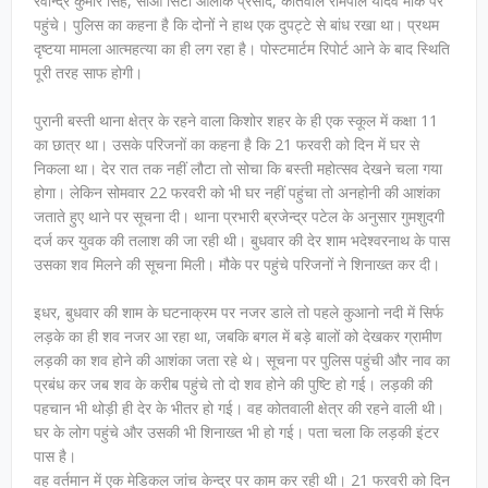
रवीन्द्र कुमार सिंह, सीओ सिटी आलोक प्रसाद, कोतवाल रामपाल यादव मौके पर
पहुंचे। पुलिस का कहना है कि दोनों ने हाथ एक दुपट्टे से बांध रखा था। प्रथम
दृष्टया मामला आत्महत्या का ही लग रहा है। पोस्टमार्टम रिपोर्ट आने के बाद स्थिति
पूरी तरह साफ होगी।
पुरानी बस्ती थाना क्षेत्र के रहने वाला किशोर शहर के ही एक स्कूल में कक्षा 11
का छात्र था। उसके परिजनों का कहना है कि 21 फरवरी को दिन में घर से
निकला था। देर रात तक नहीं लौटा तो सोचा कि बस्ती महोत्सव देखने चला गया
होगा। लेकिन सोमवार 22 फरवरी को भी घर नहीं पहुंचा तो अनहोनी की आशंका
जताते हुए थाने पर सूचना दी। थाना प्रभारी ब्रजेन्द्र पटेल के अनुसार गुमशुदगी
दर्ज कर युवक की तलाश की जा रही थी। बुधवार की देर शाम भदेश्वरनाथ के पास
उसका शव मिलने की सूचना मिली। मौके पर पहुंचे परिजनों ने शिनाख्त कर दी।
इधर, बुधवार की शाम के घटनाक्रम पर नजर डाले तो पहले कुआनो नदी में सिर्फ
लड़के का ही शव नजर आ रहा था, जबकि बगल में बड़े बालों को देखकर ग्रामीण
लड़की का शव होने की आशंका जता रहे थे। सूचना पर पुलिस पहुंची और नाव का
प्रबंध कर जब शव के करीब पहुंचे तो दो शव होने की पुष्टि हो गई। लड़की की
पहचान भी थोड़ी ही देर के भीतर हो गई। वह कोतवाली क्षेत्र की रहने वाली थी।
घर के लोग पहुंचे और उसकी भी शिनाख्त भी हो गई। पता चला कि लड़की इंटर
पास है।
वह वर्तमान में एक मेडिकल जांच केन्द्र पर काम कर रही थी। 21 फरवरी को दिन